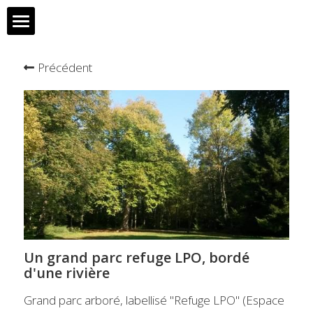
Accueil
Précédent
L'association
Eco-tourisme
Partenaires et contact
POWERED BY
Un grand parc refuge LPO, bordé
d'une rivière
Grand parc arboré, labellisé "Refuge LPO" (Espace